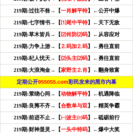
219期:过往不咎→【
一肖解平特
】←公开中爆
219期:七字情书→【
⑴尾中平特
】←天下无敌
219期:草木皆兵→【
⑵肖防⑵码
】←从容应对
219期:力争上游→【
⒉码加⒉码
】←勇往直前
219期:杞人忧天→【
⑵头主⑵码
】←勇往直前
219期:大浪淘金→【
家野主⒉肖
】←翻身致富
定期公开
955055.com
彩民发来的黑市内幕
219期:萦绕心间→【
动物解平特
】←机遇降临
219期:良莠不齐→【
合数单与双
】←精英争霸
219期:前进不止→【
㈠波主㈢码
】←砥砺前行
219期:财神显灵→【
一头中特码
】←爆中大奖