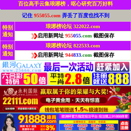
百位高手云集琅琊榜，呕心研究百万好料
记住
955055.com
弄丢了百度也找不到
琅琊榜论坛 322022.com
特别
通知
启用新网址
955
055
.com
截图保存
琅琊榜论坛 822533
.com
特别
通知
启用新网址
944
833
.com
截图保存