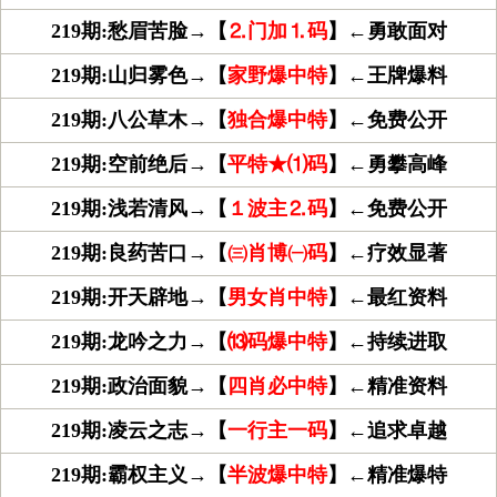
219期:愁眉苦脸→【
⒉门加⒈码
】←勇敢面对
219期:山归雾色→【
家野爆中特
】←王牌爆料
219期:八公草木→【
独合爆中特
】←免费公开
219期:空前绝后→【
平特★⑴码
】←勇攀高峰
219期:浅若清风→【
１波主⒉码
】←免费公开
219期:良药苦口→【
㈢肖博㈠码
】←疗效显著
219期:开天辟地→【
男女肖中特
】←最红资料
219期:龙吟之力→【
⒀码爆中特
】←持续进取
219期:政治面貌→【
四肖必中特
】←精准资料
219期:凌云之志→【
一行主一码
】←追求卓越
219期:霸权主义→【
半波爆中特
】←精准爆特