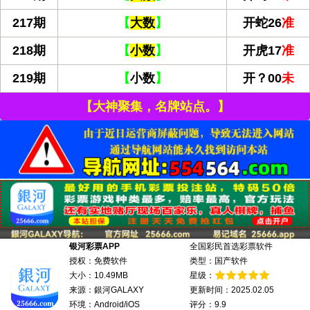
217期
【
大数
】
开蛇26
准
218期
【
小数
】
开虎17
准
219期
【
小数
】
开？00
未
【大神聚集，名牌站点。】
银河彩票APP
全国彩民首选彩票软件
授权：免费软件
类型：国产软件
大小：10.49MB
星级：
来源：銀河GALAXY
更新时间：2025.02.05
环境：Android/iOS
评分：9.9