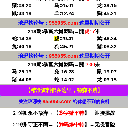
猪:08.20
马:25.01
龙:39.15
鼠:43.19
羊:12.24
狗:45.21
琅琊榜论坛：
955055.com
这里期期公开
218期:暴富六肖⑿码→開
虎17
准
蛇:14.38
虎
:29.41
鸡:46.34
兔:40.16
狗:45.21
猪:08.32
琅琊榜论坛：
955055.com
这里期期公开
219期:暴富六肖⑿码→開
？00
未
马:25.13
兔:16.28
鼠:19.07
猪:44.08
蛇:14.02
龙:03.15
【精准资料都在这里，稳赚不赔】
955055.com
关注琅琊榜
给你想不到的资料
219期:永不放弃→【
⑤字猜平特
】←迎接挑战
219期:守正不阿→【
⒁码爆中特
】←无畏冒险