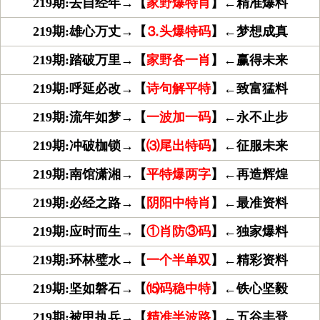
219期:去自经年→【
家野爆特肖
】←精准爆料
219期:雄心万丈→【
⒊头爆特码
】←梦想成真
219期:踏破万里→【
家野各一肖
】←赢得未来
219期:呼延必改→【
诗句解平特
】←致富猛料
219期:流年如梦→【
一波加一码
】←永不止步
219期:冲破枷锁→【
⑶尾出特码
】←征服未来
219期:南馆潇湘→【
平特爆两字
】←再造辉煌
219期:必经之路→【
阴阳中特肖
】←最准资料
219期:应时而生→【
①肖防③码
】←独家爆料
219期:环林璧水→【
一个半单双
】←精彩资料
219期:坚如磐石→【
⒂码稳中特
】←铁心坚毅
219期:被甲执兵→【
精准半波路
】←五谷丰登