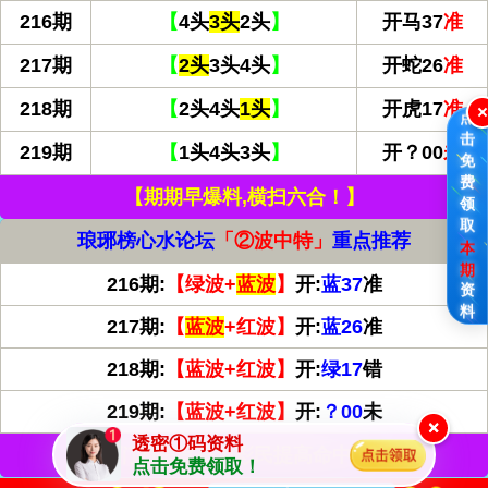
216期
【
4头
3头
2头
】
开马37
准
217期
【
2头
3头4头
】
开蛇26
准
218期
【
2头4头
1头
】
开虎17
准
点
击
219期
【
1头4头3头
】
开？00
未
免
费
【期期早爆料,横扫六合！】
领
取
琅琊榜心水论坛
「②波中特」
重点推荐
本
期
216期:
【绿波+
蓝波
】
开:
蓝37
准
资
料
217期:
【
蓝波
+红波】
开:
蓝26
准
218期:
【蓝波+红波】
开:
绿17
错
219期:
【蓝波+红波】
开:
？00
未
×
透密①码资料
我们的宗旨是为彩民提高命中率！
点击免费领取！