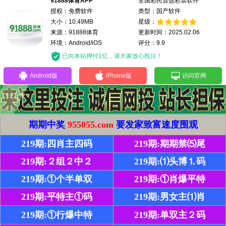
91888体育APP
全国彩民首选彩票软件
授权：免费软件
类型：国产软件
大小：10.49MB
星级：
来源：91888体育
更新时间：2025.02.06
环境：Android/iOS
评分：9.9
已向本站押付1亿，请大家放心投注！
Android版
iPhone版
访问官网
期期中奖
955055.com
要发家致富速度围观
219期:四肖主四码
219期:期期禁⑸尾
219期:２组２中２
219期:⑴头博⒈码
219期:①个半单双
219期:①肖爆平特
219期:平特主①码
219期:男女主⑴肖
219期:①行爆中特
219期:单双主２码