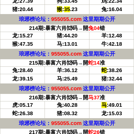
龙:27.39
狗:33.45
鸡:22.34
猪:20.44
猴
:
35
.23
兔:16.04
琅琊榜论坛：
955055.com
这里期期公开
214期:暴富六肖⑿码→開
兔04
错
龙:15.27
猪:44.20
羊:12.48
猴:47.35
马:13.01
牛:42.18
琅琊榜论坛：
955055.com
这里期期公开
215期:暴富六肖⑿码→開
蛇14
准
兔:28.40
羊:36.12
蛇
:38.26
龙:39.15
马:25.49
猪:32.44
琅琊榜论坛：
955055.com
这里期期公开
216期:暴富六肖⑿码→開
马37
准
虎:05.17
兔:40.28
马
:49.01
蛇:26.38
猪:08.32
龙:15.03
琅琊榜论坛：
955055.com
这里期期公开
217期:暴富六肖⑿码→開
蛇26
错