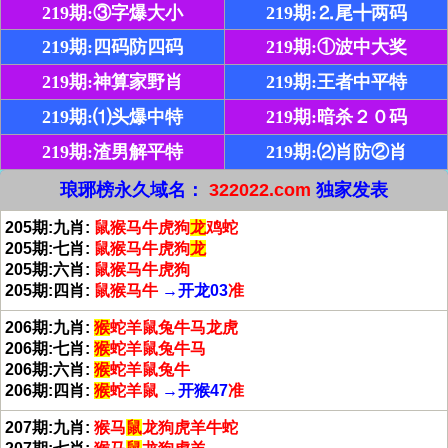
219期:③字爆大小
219期:⒉尾╋两码
219期:四码防四码
219期:①波中大奖
219期:神算家野肖
219期:王者中平特
219期:⑴头爆中特
219期:暗杀２０码
219期:渣男解平特
219期:⑵肖防②肖
琅琊榜永久域名：
322022.com
独家发表
205期:九肖:
鼠猴马牛虎狗
龙
鸡蛇
205期:七肖:
鼠猴马牛虎狗
龙
205期:六肖:
鼠猴马牛虎狗
205期:四肖:
鼠猴马牛
→开龙03
准
206期:九肖:
猴
蛇羊鼠兔牛马龙虎
206期:七肖:
猴
蛇羊鼠兔牛马
206期:六肖:
猴
蛇羊鼠兔牛
206期:四肖:
猴
蛇羊鼠
→开猴47
准
207期:九肖:
猴马
鼠
龙狗虎羊牛蛇