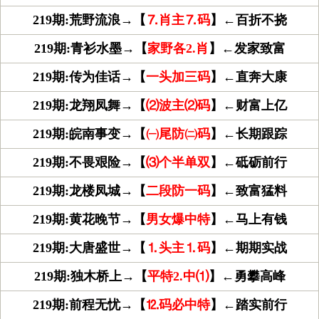
219期:荒野流浪→【
⒎肖主⒎码
】←百折不挠
219期:青衫水墨→【
家野各2.肖
】←发家致富
219期:传为佳话→【
一头加三码
】←直奔大康
219期:龙翔凤舞→【
⑵波主⑵码
】←财富上亿
219期:皖南事变→【
㈠尾防㈡码
】←长期跟踪
219期:不畏艰险→【
⑶个半单双
】←砥砺前行
219期:龙楼凤城→【
二段防一码
】←致富猛料
219期:黄花晚节→【
男女爆中特
】←马上有钱
219期:大唐盛世→【
⒈头主⒈码
】←期期实战
219期:独木桥上→【
平特2.中⑴
】←勇攀高峰
219期:前程无忧→【
⒓码必中特
】←踏实前行