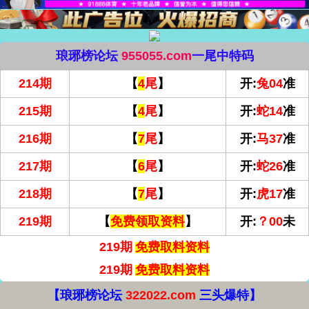
琅琊榜论坛
955055.com
一尾中特码
214期
【
4
尾
】
开:
兔04
准
215期
【
4
尾
】
开:
蛇14
准
216期
【
7
尾
】
开:
马37
准
217期
【
6
尾
】
开:
蛇26
准
218期
【
7
尾
】
开:
虎17
准
219期
【
免费领取资料
】
开:
？00
未
219期
免费取料资料
219期
免费取料资料
【琅琊榜论坛
322022.com
三头爆特】