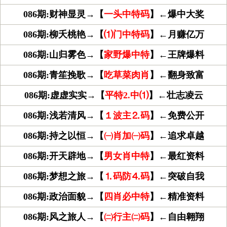
086期:财神显灵→【
一头中特码
】←爆中大奖
086期:柳夭桃艳→【
⑴门中特码
】←月赚亿万
086期:山归雾色→【
家野爆中特
】←王牌爆料
086期:青笙挽歌→【
吃草菜肉肖
】←翻身致富
086期:虚虚实实→【
平特2.中⑴
】←壮志凌云
086期:浅若清风→【
１波主⒉码
】←免费公开
086期:持之以恒→【
㈠肖加㈠码
】←追求卓越
086期:开天辟地→【
男女肖中特
】←最红资料
086期:梦想之旅→【
⒈码防⒋码
】←突破自我
086期:政治面貌→【
四肖必中特
】←精准资料
086期:风之旅人→【
㈡行主㈡码
】←自由翱翔