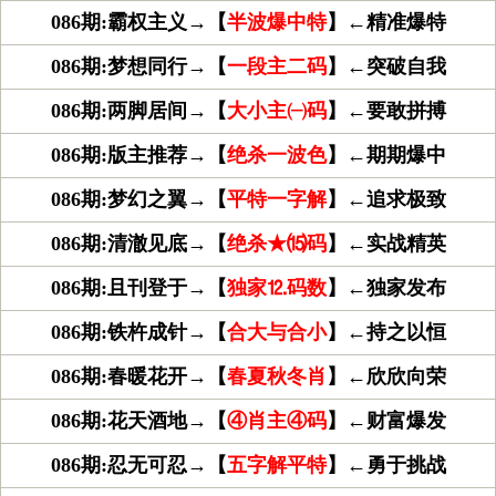
086期:霸权主义→【
半波爆中特
】←精准爆特
086期:梦想同行→【
一段主二码
】←突破自我
086期:两脚居间→【
大小主㈠码
】←要敢拼搏
086期:版主推荐→【
绝杀一波色
】←期期爆中
086期:梦幻之翼→【
平特一字解
】←追求极致
086期:清澈见底→【
绝杀★⒂码
】←实战精英
086期:且刊登于→【
独家⒓码数
】←独家发布
086期:铁杵成针→【
合大与合小
】←持之以恒
086期:春暖花开→【
春夏秋冬肖
】←欣欣向荣
086期:花天酒地→【
④肖主④码
】←财富爆发
086期:忍无可忍→【
五字解平特
】←勇于挑战