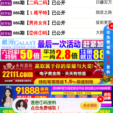
日赚百万
086期【
二码二码
】已公开
精华贴
脱贫之路
086期【
１尾平特
】已公开
精华贴
提前更新
086期【
男肖女肖
】已公开
精华贴
点
击
大胆下注
086期【
②肖①码
】已公开
精华贴
免
费
领
取
本
期
资
料
×
透密①码资料
点击免费领取！