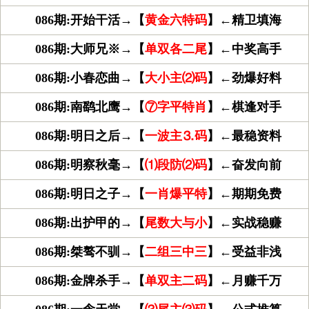
086期:开始干活→【
黄金六特码
】←精卫填海
086期:大师兄※→【
单双各二尾
】←中奖高手
086期:小春恋曲→【
大小主⑵码
】←劲爆好料
086期:南鹞北鹰→【
⑦字平特肖
】←棋逢对手
086期:明日之后→【
一波主⒊码
】←最稳资料
086期:明察秋毫→【
⑴段防⑵码
】←奋发向前
086期:明日之子→【
一肖爆平特
】←期期免费
086期:出护甲的→【
尾数大与小
】←实战稳赚
086期:桀骜不驯→【
二组三中三
】←受益非浅
086期:金牌杀手→【
单双主二码
】←月赚千万