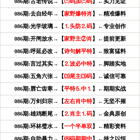
086期:古老传说→【
㈡码加㈡码
】←实力见证
086期:去自经年→【
家野爆特肖
】←精准爆料
086期:光学玻璃→【
⒈头防⒉码
】←专业创作
086期:开闸放水→【
家野主②肖
】←提前更新
086期:呼延必改→【
诗句解平特
】←致富猛料
086期:言过其实→【
⒉波必中特
】←脚踏实地
086期:五角六张→【
⑶尾主⑶码
】←诚信可靠
086期:唇亡齿寒→【
平特⒌中⒈
】←期期实战
086期:万剑归宗→【
左右肖中特
】←无坚不摧
086期:雄鸡断尾→【
⒉肖主⒈码
】←金典原创
086期:环林璧水→【
一个半单双
】←精彩资料
086期:自助暴力→【
⑻码期期中
】←持之以恒