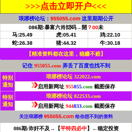
>>>点击立即开户<<<
琅琊榜论坛：
955055.com
这里期期公开
086期:暴富六肖⑿码→開
？00
未
马:25.49
虎:05.41
鸡:22.10
蛇:26.38
猪:44.32
牛:30.18
【精准资料都在这里，稳赚不赔】
记住
955055.com
弄丢了百度也找不到
琅琊榜论坛 322022.com
特别
通知
启用新网址
955
055
.com
截图保存
琅琊榜论坛 822533
.com
特别
通知
启用新网址
944
833
.com
截图保存
955055.com
关注琅琊榜
给你想不到的资料
086期:诈奸不及→【
平特四必中
】←稳定投资