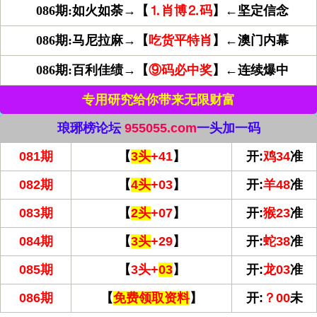
086期:如火如荼→【
⒈肖博⒉码
】←坚定信念
086期:马尼拉麻→【
吃货平特肖
】←澳门内幕
086期:百利佳绩→【
⑨码必中奖
】←连续爆中
专用研究给你带来无限财富
琅琊榜论坛
955055.com
一头加一码
081期
【
3头
+41
】
开:
鸡34
准
082期
【
4头
+03
】
开:
羊48
准
083期
【
2头
+07
】
开:
猴23
准
084期
【
3头
+29
】
开:
蛇38
准
085期
【
3头+
03
】
开:
龙03
准
086期
【
免费领取资料
】
开:
？00
未