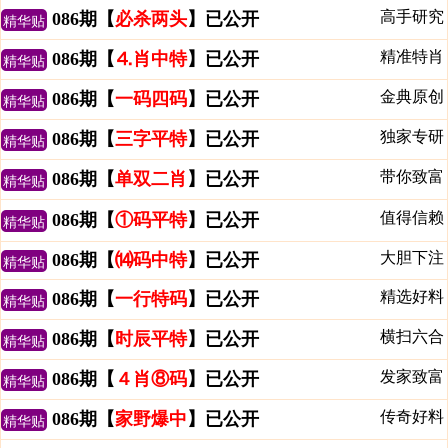
高手研究
086期【
必杀两头
】已公开
精华贴
精准特肖
086期【
⒋肖中特
】已公开
精华贴
金典原创
086期【
一码四码
】已公开
精华贴
独家专研
086期【
三字平特
】已公开
精华贴
带你致富
086期【
单双二肖
】已公开
精华贴
值得信赖
086期【
①码平特
】已公开
精华贴
大胆下注
086期【
⒁码中特
】已公开
精华贴
精选好料
086期【
一行特码
】已公开
精华贴
横扫六合
086期【
时辰平特
】已公开
精华贴
发家致富
086期【
４肖⑧码
】已公开
精华贴
传奇好料
086期【
家野爆中
】已公开
精华贴