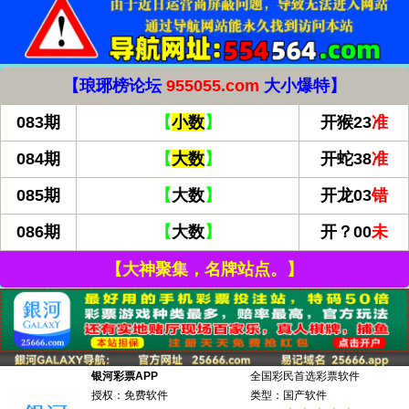
【琅琊榜论坛
955055.com
大小爆特】
083期
【
小数
】
开猴23
准
084期
【
大数
】
开蛇38
准
085期
【
大数
】
开龙03
错
086期
【
大数
】
开？00
未
【大神聚集，名牌站点。】
银河彩票APP
全国彩民首选彩票软件
授权：免费软件
类型：国产软件