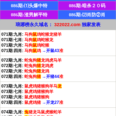
086期:⑴头爆中特
086期:暗杀２０码
086期:渣男解平特
086期:⑵肖防②肖
琅琊榜永久域名：
322022.com
独家发表
071期:九肖:
马狗
鼠
鸡蛇猴龙猪羊
071期:七肖:
马狗
鼠
鸡蛇猴龙
071期:六肖:
马狗
鼠
鸡蛇猴
071期:四肖:
马狗
鼠
鸡
→开鼠43
准
072期:九肖:
蛇兔狗
猪
龙鸡虎马羊
072期:七肖:
蛇兔狗
猪
龙鸡虎
072期:六肖:
蛇兔狗
猪
龙鸡
072期:四肖:
蛇兔狗
猪
→开猪44
准
073期:九肖:
鼠虎鸡猪猴狗羊马
龙
073期:七肖:
鼠虎鸡猪猴狗羊
073期:六肖:
鼠虎鸡猪猴狗
073期:四肖:
鼠虎鸡猪
→开龙27
准
074期:九肖:
兔
猪龙马鼠虎猴蛇羊