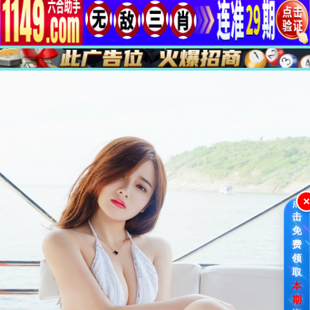
点
击
免
费
领
取
本
期