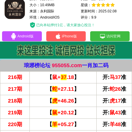
大小：10.49MB
星级：
来源：永利国际
更新时间：2025.02.08
环境：Android/iOS
评分：9.9
已向本站押付1亿，请大家放心投注！
Android版
iPhone版
访问官网
琅琊榜论坛
955055.com
一肖加二码
216期
【
鼠+
37
.18
】
开:
马37
准
217期
【
蛇
+27.11
】
开:
蛇26
准
218期
【
虎
+46.26
】
开:
虎17
准
219期
【
鼠
+20.12
】
开:
鼠43
准
220期
【
羊
+05.27
】
开:
羊48
准