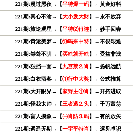
221期:漫过黑夜→【
平特爆一码
】←黄金好料
221期:真心不渝→【
大小发大财
】←永不放弃
221期:旅途观星→【
平特⑵肖连
】←妙手回春
221期:黄粱美梦→【
⒀码来中特
】←不畏艰难
221期:桀骜不驯→【
买啥就开啥
】←受益非浅
221期:独挡一面→【
九宫禁⒉肖
】←扬帆远航
221期:白衣酒客→【
⑴行中大奖
】←公式推算
221期:大开眼界→【
家野主①肖
】←开拓进取
221期:怪我太帅→【
王者透⒉头
】←千万富翁
221期:盲人摸象→【
㈠肖防⒊码
】←有的放矢
221期:遥遥无期→【
一字平特肖
】←远见卓识