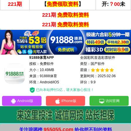
221期
【
免费领取资料
】
开:
？00
未
221期
免费取料资料
221期
免费取料资料
91888体育APP
全国彩民首选彩票软件
授权：免费软件
类型：国产软件
大小：10.49MB
星级：
来源：91888体育
更新时间：2025.02.06
环境：Android/iOS
评分：9.9
已向本站押付1亿，请大家放心投注！
Android版
iPhone版
访问官网
955055.com
关注琅琊榜
给你想不到的资料