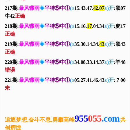
217期:
暴风骤雨
◈
平特⑤中①
(≤
15.43.47.
42
.
07
≥)
开
:鼠07
牛42
正确
218期:
暴风骤雨
◈
平特⑤中①
(≤
15.16.
17
.04.34
≥)
开
:虎17
正确
219期:
暴风骤雨
◈
平特⑤中①
(≤
35.30.14.34.
43
≥)
开
:鼠43
正确
220期:
暴风骤雨
◈
平特⑤中①
(≤
34.08.33.14.37
≥)
开
:羊48
错误
221期:
暴风骤雨
◈
平特⑤中①
(≤
05.27.41.46.43
≥)
开
:？00
未
955
055
.com
追逐梦想,
奋斗不息,勇攀高峰
共
创辉煌