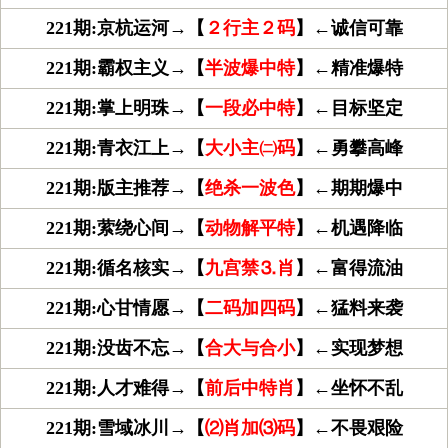
221期:京杭运河→【
２行主２码
】←诚信可靠
221期:霸权主义→【
半波爆中特
】←精准爆特
221期:掌上明珠→【
一段必中特
】←目标坚定
221期:青衣江上→【
大小主㈡码
】←勇攀高峰
221期:版主推荐→【
绝杀一波色
】←期期爆中
221期:萦绕心间→【
动物解平特
】←机遇降临
221期:循名核实→【
九宫禁⒊肖
】←富得流油
221期:心甘情愿→【
二码加四码
】←猛料来袭
221期:没齿不忘→【
合大与合小
】←实现梦想
221期:人才难得→【
前后中特肖
】←坐怀不乱
221期:雪域冰川→【
⑵肖加⑶码
】←不畏艰险