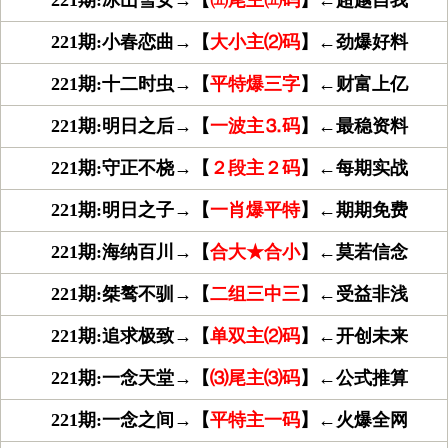
221期:冰山雪女→【
㈤尾主㈤码
】←超越自我
221期:小春恋曲→【
大小主⑵码
】←劲爆好料
221期:十二时虫→【
平特爆三字
】←财富上亿
221期:明日之后→【
一波主⒊码
】←最稳资料
221期:守正不桡→【
２段主２码
】←每期实战
221期:明日之子→【
一肖爆平特
】←期期免费
221期:海纳百川→【
合大★合小
】←莫若信念
221期:桀骜不驯→【
二组三中三
】←受益非浅
221期:追求极致→【
单双主⑵码
】←开创未来
221期:一念天堂→【
⑶尾主⑶码
】←公式推算
221期:一念之间→【
平特主一码
】←火爆全网