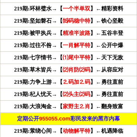
219期:环林璧水→【
一个半单双
】←精彩资料
219期:坚如磐石→【
⒂码稳中特
】←铁心坚毅
219期:被甲执兵→【
精准半波路
】←五谷丰登
219期:过往不咎→【
一肖解平特
】←公开中爆
219期:七字情书→【
⑴尾中平特
】←天下无敌
219期:草木皆兵→【
⑵肖防⑵码
】←从容应对
219期:力争上游→【
⒉码加⒉码
】←勇往直前
219期:杞人忧天→【
⑵头主⑵码
】←勇往直前
219期:大浪淘金→【
家野主⒉肖
】←翻身致富
定期公开
955055.com
彩民发来的黑市内幕
219期:萦绕心间→【
动物解平特
】←机遇降临