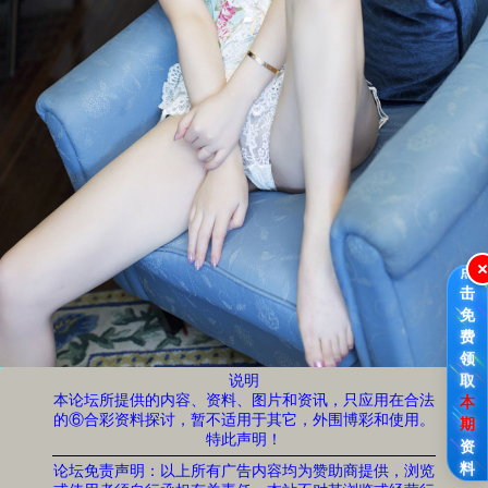
点
击
免
费
领
说明
取
本论坛所提供的内容、资料、图片和资讯，只应用在合法
本
的⑥合彩资料探讨，暂不适用于其它，外围博彩和使用。
期
特此声明！
资
料
论坛免责声明：以上所有广告内容均为赞助商提供，浏览