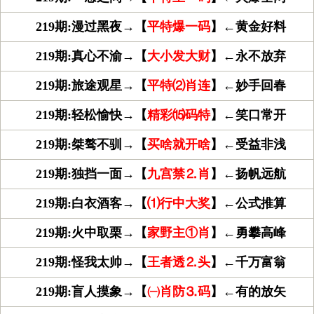
219期:漫过黑夜→【
平特爆一码
】←黄金好料
219期:真心不渝→【
大小发大财
】←永不放弃
219期:旅途观星→【
平特⑵肖连
】←妙手回春
219期:轻松愉快→【
精彩⒂码特
】←笑口常开
219期:桀骜不驯→【
买啥就开啥
】←受益非浅
219期:独挡一面→【
九宫禁⒉肖
】←扬帆远航
219期:白衣酒客→【
⑴行中大奖
】←公式推算
219期:火中取栗→【
家野主①肖
】←勇攀高峰
219期:怪我太帅→【
王者透⒉头
】←千万富翁
219期:盲人摸象→【
㈠肖防⒊码
】←有的放矢