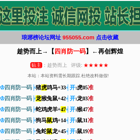
琅琊榜论坛网址
955055.com
点击收藏
趁势而上→【
四肖防一码
】←再创辉煌
贴主
：趁势而上 评级:
★★★★★
本站：本站资料需长期跟踪.杜绝改料做假!
♔
四肖防一码
╞
猪
虎
鸡马+33
╡
开
:虎05
准
♔
四肖防一码
╞
龙
猴兔鼠+42
╡
开
:龙03
准
♔
四肖防一码
╞
蛇鸡虎羊+
47
╡
开
:猴47
准
♔
四肖防一码
╞
狗马
鼠
鸡+14
╡
开
:鼠31
准
♔
四肖防一码
╞
兔蛇
鼠
龙+45
╡
开
:鼠19
准