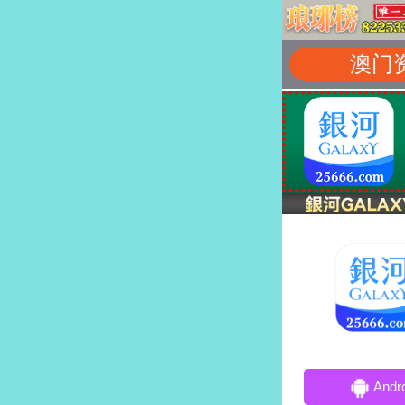
澳门
Andr