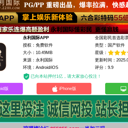
永利国际APP
全国彩民首选彩
授权：免费软件
类型：国产软件
大小：10.49MB
星级：
来源：永利国际
更新时间：2025.0
环境：Android/iOS
评分：9.9
已向本站押付1亿，请大家放心投注！
oid版
iPhone版