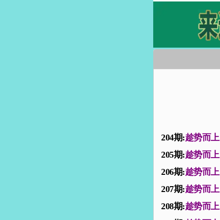
204期:
趁势而上
205期:
趁势而上
206期:
趁势而上
207期:
趁势而上
208期:
趁势而上