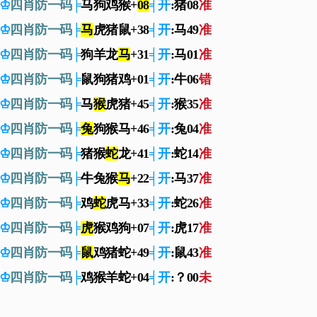
♔
四肖防一码
╞
马狗鸡猴+
08
╡
开
:猪08
准
♔
四肖防一码
╞
马
虎猪鼠+38
╡
开
:马49
准
♔
四肖防一码
╞
狗羊龙
马
+31
╡
开
:马01
准
♔
四肖防一码
╞
鼠狗猪鸡+01
╡
开
:牛06
错
♔
四肖防一码
╞
马
猴
虎猪+45
╡
开
:猴35
准
♔
四肖防一码
╞
兔
狗猴马+46
╡
开
:兔04
准
♔
四肖防一码
╞
猪猴
蛇
龙+41
╡
开
:蛇14
准
♔
四肖防一码
╞
牛兔猴
马
+22
╡
开
:马37
准
♔
四肖防一码
╞
鸡
蛇
虎马+33
╡
开
:蛇26
准
♔
四肖防一码
╞
虎
猴鸡狗+07
╡
开
:虎17
准
♔
四肖防一码
╞
鼠
鸡猪蛇+49
╡
开
:鼠43
准
♔
四肖防一码
╞
鸡猴羊蛇+04
╡
开
:？00
未