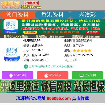
澳门资料
香港资料
老澳彩
银河彩票APP
全国彩民首选彩票软件
授权：免费软件
类型：国产软件
大小：10.49MB
星级：
来源：銀河GALAXY
更新时间：2025.02.05
环境：Android/iOS
评分：9.9
已向本站押付1亿，请大家放心投注！
Android版
iPhone版
访问官网
琅琊榜论坛网址
955055.com
点击收藏