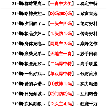
219期:群雄逐鹿→【
一肖中大奖
】←稳定中特
219期:咯神失控→【
⑶码加⑶码
】←致富首选
219期:夕阳醉了→【
一头主四码
】←绝对好料
219期:极品少妇→【
⒈头防⒈码
】←传奇好料
219期:身体充电→【
两尾主⒉码
】←巅峰之作
219期:废柴兄弟→【
天地主一肖
】←妙手回春
219期:极昼潮汐→【
二码爆中特
】←高手联盟
219期:一出好戏→【
单双爆中特
】←钱财滚滚
219期:爱的承诺→【
⑴波博⒈码
】←实力精选
219期:日光倾城→【
⑵门防⑵码
】←互相转告
219期:疾风独狼→【
２头主⒋码
】←狂赚千万