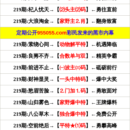
219期:杞人忧天→【
⑵头主⑵码
】←勇往直前
219期:大浪淘金→【
家野主⒉肖
】←翻身致富
定期公开
955055.com
彩民发来的黑市内幕
219期:萦绕心间→【
动物解平特
】←机遇降临
219期:良莠不齐→【
合数单与双
】←精英争霸
219期:前进不止→【
㈠波主㈢码
】←砥砺前行
219期:财神显灵→【
一头中特码
】←爆中大奖
219期:愁眉苦脸→【
⒉门加⒈码
】←勇敢面对
219期:山归雾色→【
家野爆中特
】←王牌爆料
219期:八公草木→【
独合爆中特
】←免费公开
219期:空前绝后→【
平特★⑴码
】←勇攀高峰