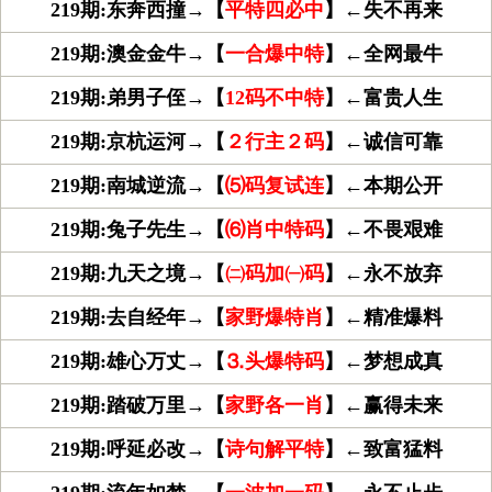
219期:东奔西撞→【
平特四必中
】←失不再来
219期:澳金金牛→【
一合爆中特
】←全网最牛
219期:弟男子侄→【
12码不中特
】←富贵人生
219期:京杭运河→【
２行主２码
】←诚信可靠
219期:南城逆流→【
⑸码复试连
】←本期公开
219期:兔子先生→【
⑹肖中特码
】←不畏艰难
219期:九天之境→【
㈡码加㈠码
】←永不放弃
219期:去自经年→【
家野爆特肖
】←精准爆料
219期:雄心万丈→【
⒊头爆特码
】←梦想成真
219期:踏破万里→【
家野各一肖
】←赢得未来
219期:呼延必改→【
诗句解平特
】←致富猛料