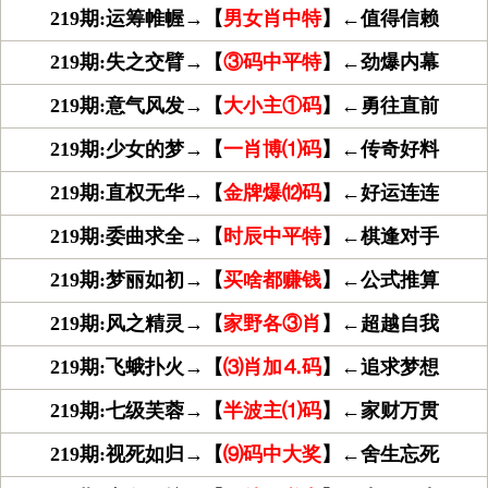
219期:运筹帷幄→【
男女肖中特
】←值得信赖
219期:失之交臂→【
③码中平特
】←劲爆内幕
219期:意气风发→【
大小主①码
】←勇往直前
219期:少女的梦→【
一肖博⑴码
】←传奇好料
219期:直权无华→【
金牌爆⑿码
】←好运连连
219期:委曲求全→【
时辰中平特
】←棋逢对手
219期:梦丽如初→【
买啥都赚钱
】←公式推算
219期:风之精灵→【
家野各③肖
】←超越自我
219期:飞蛾扑火→【
⑶肖加⒋码
】←追求梦想
219期:七级芙蓉→【
半波主⑴码
】←家财万贯
219期:视死如归→【
⑼码中大奖
】←舍生忘死