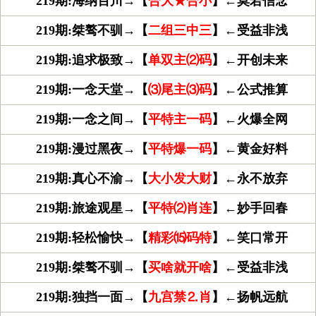
219期:海纳百川→【
合大★合小
】←莫若信念
219期:桀骜不驯→【
二组三中三
】←受益非浅
219期:追求极致→【
单双主⑵码
】←开创未来
219期:一念天堂→【
⑶尾主⑶码
】←公式推算
219期:一念之间→【
平特主一码
】←火爆全网
219期:漫过黑夜→【
平特爆一码
】←黄金好料
219期:真心不渝→【
大小发大财
】←永不放弃
219期:旅途观星→【
平特⑵肖连
】←妙手回春
219期:轻松愉快→【
精彩⒂码特
】←笑口常开
219期:桀骜不驯→【
买啥就开啥
】←受益非浅
219期:独挡一面→【
九宫禁⒉肖
】←扬帆远航