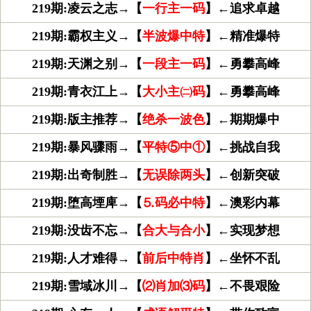
219期:凌云之志→【
一行主一码
】←追求卓越
219期:霸权主义→【
半波爆中特
】←精准爆特
219期:天渊之别→【
一段主一码
】←勇攀高峰
219期:青衣江上→【
大小主㈡码
】←勇攀高峰
219期:版主推荐→【
绝杀一波色
】←期期爆中
219期:暴风骤雨→【
平特⑤中①
】←挑战自我
219期:出奇制胜→【
无误除两头
】←创新突破
219期:堕高堙庳→【
⒌码必中特
】←澳彩内幕
219期:没齿不忘→【
合大与合小
】←实现梦想
219期:人才难得→【
前后中特肖
】←坐怀不乱
219期:雪域冰川→【
⑵肖加⑶码
】←不畏艰险