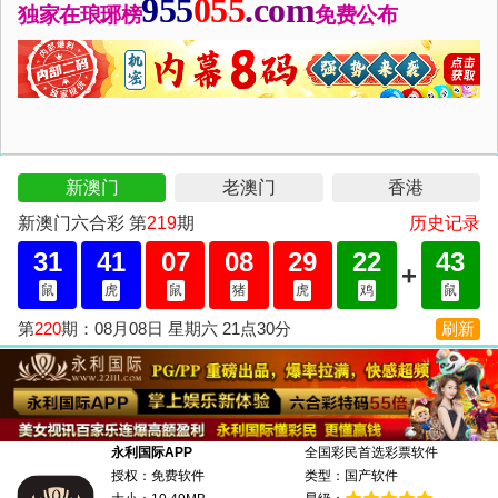
955
055
.com
独家在琅琊榜
免费公布
永利国际APP
全国彩民首选彩票软件
授权：免费软件
类型：国产软件