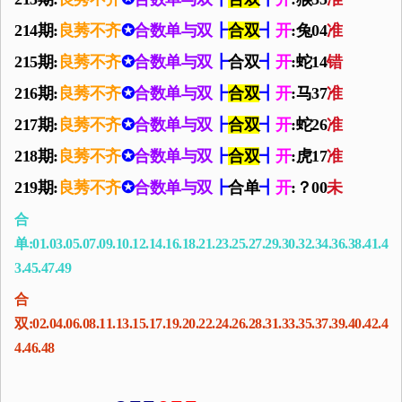
214期:
良莠不齐
✪
合数单与双
┣
合双
┫
开
:兔04
准
215期:
良莠不齐
✪
合数单与双
┣
合双
┫
开
:蛇14
错
216期:
良莠不齐
✪
合数单与双
┣
合双
┫
开
:马37
准
217期:
良莠不齐
✪
合数单与双
┣
合双
┫
开
:蛇26
准
218期:
良莠不齐
✪
合数单与双
┣
合双
┫
开
:虎17
准
219期:
良莠不齐
✪
合数单与双
┣
合单
┫
开
:？00
未
合
单:01.03.05.07.09.10.12.14.16.18.21.23.25.27.29.30.32.34.36.38.41.4
3.45.47.49
合
双:02.04.06.08.11.13.15.17.19.20.22.24.26.28.31.33.35.37.39.40.42.4
4.46.48