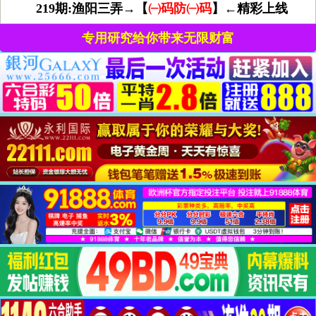
219期:渔阳三弄→【
㈠码防㈠码
】←精彩上线
专用研究给你带来无限财富