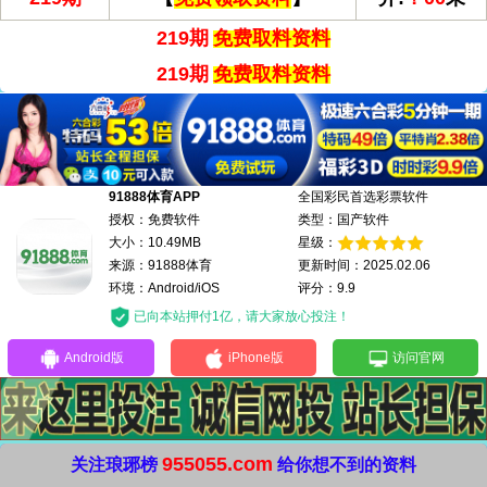
219期
免费取料资料
219期
免费取料资料
91888体育APP
全国彩民首选彩票软件
授权：免费软件
类型：国产软件
大小：10.49MB
星级：
来源：91888体育
更新时间：2025.02.06
环境：Android/iOS
评分：9.9
已向本站押付1亿，请大家放心投注！
Android版
iPhone版
访问官网
955055.com
关注琅琊榜
给你想不到的资料