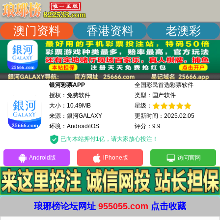
澳门资料
香港资料
老澳彩
银河彩票APP
全国彩民首选彩票软件
授权：免费软件
类型：国产软件
大小：10.49MB
星级：
来源：銀河GALAXY
更新时间：2025.02.05
环境：Android/iOS
评分：9.9
已向本站押付1亿，请大家放心投注！
Android版
iPhone版
访问官网
琅琊榜论坛网址
955055.com
点击收藏