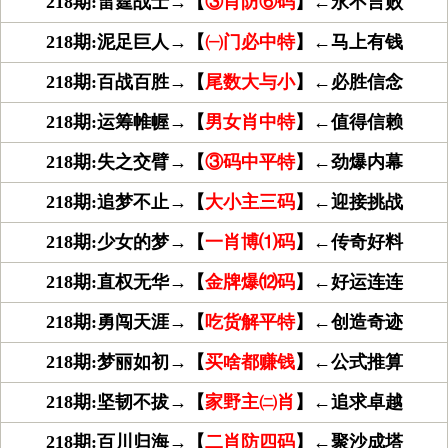
218期:雷霆战士→【
③肖防⑥码
】←永不言败
218期:泥足巨人→【
㈠门必中特
】←马上有钱
218期:百战百胜→【
尾数大与小
】←必胜信念
218期:运筹帷幄→【
男女肖中特
】←值得信赖
218期:失之交臂→【
③码中平特
】←劲爆内幕
218期:追梦不止→【
大小主三码
】←迎接挑战
218期:少女的梦→【
一肖博⑴码
】←传奇好料
218期:直权无华→【
金牌爆⑿码
】←好运连连
218期:勇闯天涯→【
吃货解平特
】←创造奇迹
218期:梦丽如初→【
买啥都赚钱
】←公式推算
218期:坚韧不拔→【
家野主㈡肖
】←追求卓越
218期:百川归海→【
二肖防四码
】←聚沙成塔