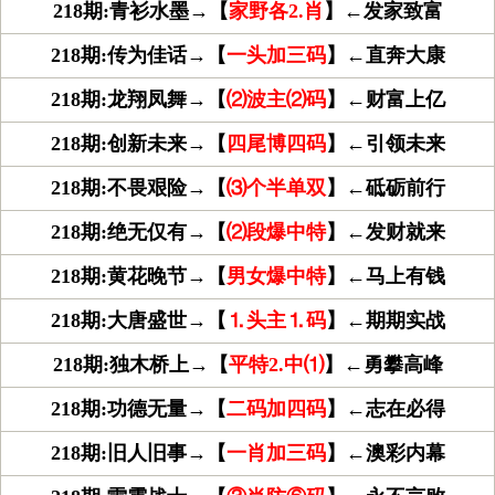
218期:青衫水墨→【
家野各2.肖
】←发家致富
218期:传为佳话→【
一头加三码
】←直奔大康
218期:龙翔凤舞→【
⑵波主⑵码
】←财富上亿
218期:创新未来→【
四尾博四码
】←引领未来
218期:不畏艰险→【
⑶个半单双
】←砥砺前行
218期:绝无仅有→【
⑵段爆中特
】←发财就来
218期:黄花晚节→【
男女爆中特
】←马上有钱
218期:大唐盛世→【
⒈头主⒈码
】←期期实战
218期:独木桥上→【
平特2.中⑴
】←勇攀高峰
218期:功德无量→【
二码加四码
】←志在必得
218期:旧人旧事→【
一肖加三码
】←澳彩内幕