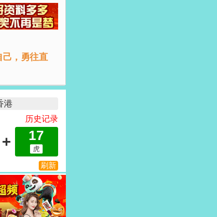
自己，勇往直