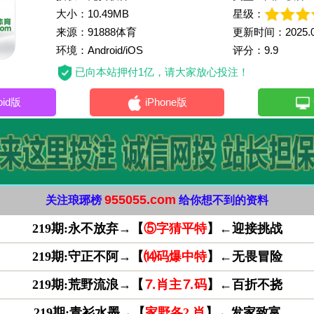
大小：10.49MB
星级：
来源：91888体育
更新时间：2025.0
环境：Android/iOS
评分：9.9
已向本站押付1亿，请大家放心投注！
oid版
iPhone版
955055.com
关注琅琊榜
给你想不到的资料
219期:永不放弃→【
⑤字猜平特
】←迎接挑战
219期:守正不阿→【
⒁码爆中特
】←无畏冒险
219期:荒野流浪→【
⒎肖主⒎码
】←百折不挠
219期:青衫水墨→【
家野各2.肖
】←发家致富