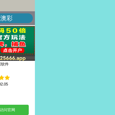
老澳彩
票软件
2.05
访问官网