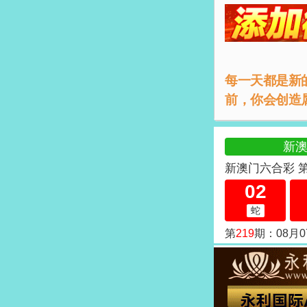
每一天都是新
前，你会创造