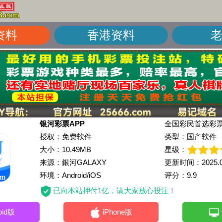
资料
香港资料
银河彩票APP
全国彩民首选彩
授权：免费软件
类型：国产软件
大小：10.49MB
星级：
来源：銀河GALAXY
更新时间：2025.0
环境：Android/iOS
评分：9.9
已向本站押付1亿，请大家放心投注！
oid版
iPhone版