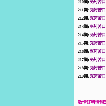
210期:
良药苦口
211期:
良药苦口
212期:
良药苦口
213期:
良药苦口
214期:
良药苦口
215期:
良药苦口
216期:
良药苦口
217期:
良药苦口
218期:
良药苦口
219期:
良药苦口
激情好料请锁