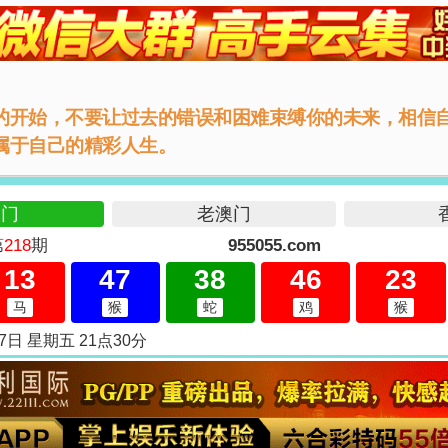
的开始，不要让过去的错误和困难束缚你的未来，相信
属于自己的精彩人生。