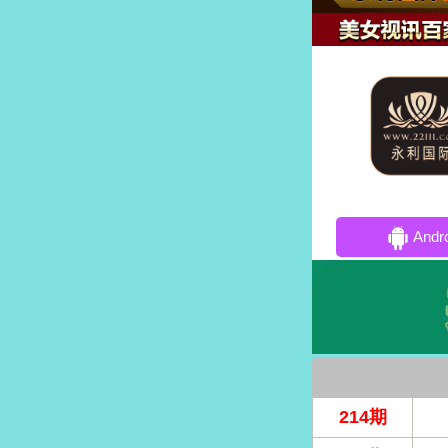
Andr
214期