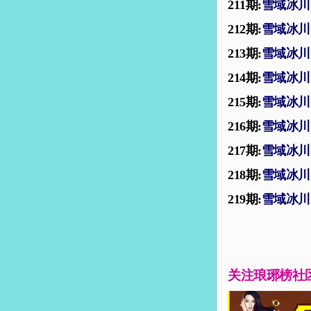
211期:
雪域冰川
212期:
雪域冰川
213期:
雪域冰川
214期:
雪域冰川
215期:
雪域冰川
216期:
雪域冰川
217期:
雪域冰川
218期:
雪域冰川
219期:
雪域冰川
关注琅琊榜社