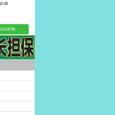
2.06
访问官网