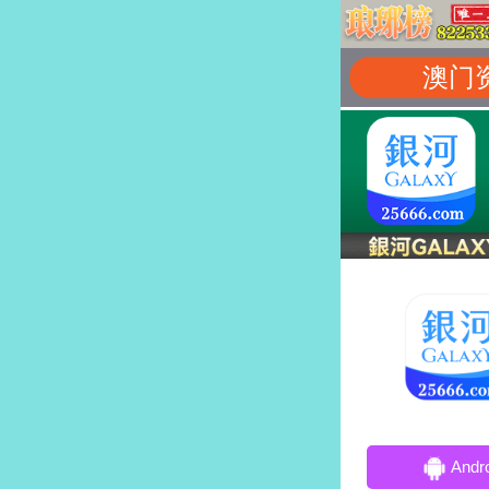
澳门
Andr