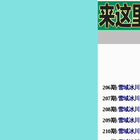
206期:
雪域冰川
207期:
雪域冰川
208期:
雪域冰川
209期:
雪域冰川
210期:
雪域冰川