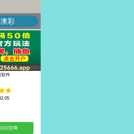
老澳彩
票软件
2.05
访问官网