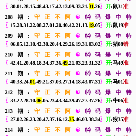
〖
30.01.28.15.48.43.17.42.13.09.33.21.
31
.26
〗
开
:鼠31
准
208期:
守正不阿
☯
⒁码爆中特
〖
15.28.31.22.08.27.01.20.40.42.21.13.
19
.05
〗
开
:鼠19
准
209期:
守正不阿
☯
⒁码爆中特
〖
06.05.12.10.42.30.20.44.29.26.19.31.03.02
〗
开
:猪08
错
210期:
守正不阿
☯
⒁码爆中特
〖
42.41.20.48.18.34.37.36.
49
.21.03.23.31.32
〗
开
:马49
准
211期:
守正不阿
☯
⒁码爆中特
〖
40.33.24.
01
.49.21.37.03.27.14.18.43.07.31
〗
开
:马01
准
212期:
守正不阿
☯
⒁码爆中特
〖
33.22.28.10.
06
.05.23.43.34.39.47.27.37.26
〗
开
:牛06
准
213期:
守正不阿
☯
⒁码爆中特
〖
27.02.26.23.20.47.37.16.12.
35
.46.03.38.34
〗
开
:猴35
准
214期:
守正不阿
☯
⒁码爆中特