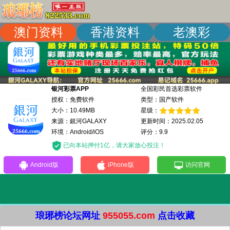
澳门资料
香港资料
老澳彩
银河彩票APP
全国彩民首选彩票软件
授权：免费软件
类型：国产软件
大小：10.49MB
星级：
来源：銀河GALAXY
更新时间：2025.02.05
环境：Android/iOS
评分：9.9
已向本站押付1亿，请大家放心投注！
Android版
iPhone版
访问官网
琅琊榜论坛网址
955055.com
点击收藏