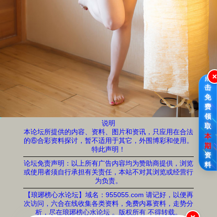
点
击
免
费
说明
领
本论坛所提供的内容、资料、图片和资讯，只应用在合法
取
的⑥合彩资料探讨，暂不适用于其它，外围博彩和使用。
本
特此声明！
期
论坛免责声明：以上所有广告内容均为赞助商提供，浏览
资
或使用者须自行承担有关责任，本站不对其浏览或经营行
料
为负责。
【琅琊榜心水论坛】域名：955055.com 请记好，以便再
次访问，六合在线收集各类资料，免费内幕资料，走势分
析，尽在琅琊榜心水论坛 。版权所有 不得转载。