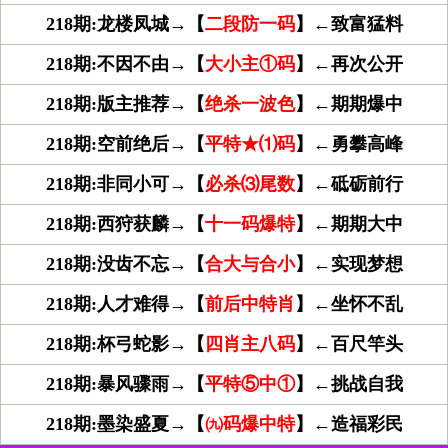
218期:龙楼凤城→【
二段防一码
】←致富猛料
218期:不因不由→【
大小主①码
】←再次公开
218期:版主推荐→【
绝杀一波色
】←期期爆中
218期:空前绝后→【
平特★⑴码
】←勇攀高峰
218期:非同小可→【
必杀⑶尾数
】←砥砺前行
218期:西狩获麟→【
十一码爆特
】←期期大中
218期:没齿不忘→【
合大与合小
】←实现梦想
218期:人才难得→【
前后中特肖
】←坐怀不乱
218期:杯弓蛇影→【
四肖主八码
】←百尺竿头
218期:暴风骤雨→【
平特⑤中①
】←挑战自我
218期:墨染盛夏→【
㈨码爆中特
】←造福彩民