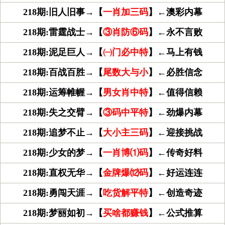
218期:旧人旧事→【
一肖加三码
】←澳彩内幕
218期:雷霆战士→【
③肖防⑥码
】←永不言败
218期:泥足巨人→【
㈠门必中特
】←马上有钱
218期:百战百胜→【
尾数大与小
】←必胜信念
218期:运筹帷幄→【
男女肖中特
】←值得信赖
218期:失之交臂→【
③码中平特
】←劲爆内幕
218期:追梦不止→【
大小主三码
】←迎接挑战
218期:少女的梦→【
一肖博⑴码
】←传奇好料
218期:直权无华→【
金牌爆⑿码
】←好运连连
218期:勇闯天涯→【
吃货解平特
】←创造奇迹
218期:梦丽如初→【
买啥都赚钱
】←公式推算