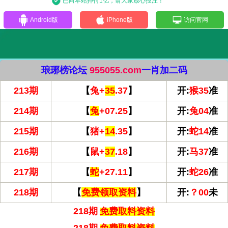
已向本站押付1亿，请大家放心投注！
Android版
iPhone版
访问官网
琅琊榜论坛
955055.com
一肖加二码
213期
【
兔+
35
.37
】
开:
猴35
准
214期
【
兔
+07.25
】
开:
兔04
准
215期
【
猪+
14
.35
】
开:
蛇14
准
216期
【
鼠+
37
.18
】
开:
马37
准
217期
【
蛇
+27.11
】
开:
蛇26
准
218期
【
免费领取资料
】
开:
？00
未
218期
免费取料资料