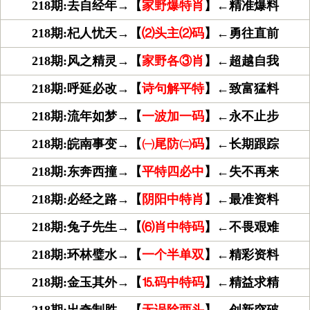
218期:去自经年→【
家野爆特肖
】←精准爆料
218期:杞人忧天→【
⑵头主⑵码
】←勇往直前
218期:风之精灵→【
家野各③肖
】←超越自我
218期:呼延必改→【
诗句解平特
】←致富猛料
218期:流年如梦→【
一波加一码
】←永不止步
218期:皖南事变→【
㈠尾防㈡码
】←长期跟踪
218期:东奔西撞→【
平特四必中
】←失不再来
218期:必经之路→【
阴阳中特肖
】←最准资料
218期:兔子先生→【
⑹肖中特码
】←不畏艰难
218期:环林璧水→【
一个半单双
】←精彩资料
218期:金玉其外→【
⒖码中特码
】←精益求精