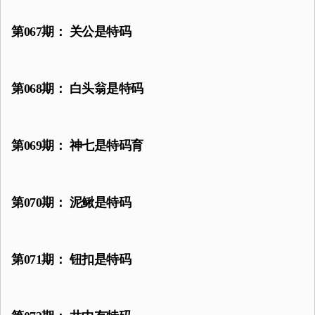
第067期： 关公是特码
第068期： 白头翁是特码
第069期： 神七是特码育
第070期： 泥鳅是特码
第071期： 钮扣是特码