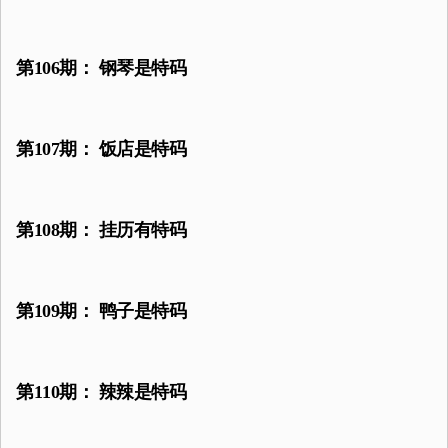
第106期： 钢琴是特码
第107期： 饭店是特码
第108期： 挂历有特码
第109期： 鸭子是特码
第110期： 辣辣是特码