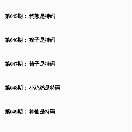
第045期： 狗熊是特码
第046期： 瘸子是特码
第047期： 笛子是特码
第048期： 小鸡鸡是特码
第049期： 神仙是特码