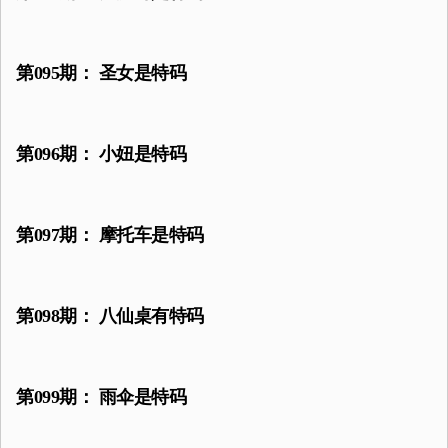
第095期： 圣女是特码
第096期： 小妞是特码
第097期： 摩托车是特码
第098期： 八仙桌有特码
第099期： 雨伞是特码