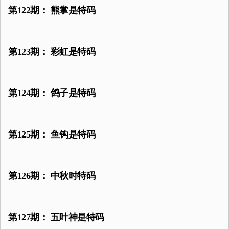
第122期： 熊掌是特码
第123期： 彩虹是特码
第124期： 鸽子是特码
第125期： 鱼钩是特码
第126期： 中秋时特码
第127期： 五叶神是特码