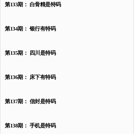
第133期： 白骨精是特码
第134期： 银行有特码
第135期： 四川是特码
第136期： 床下有特码
第137期： 信封是特码
第138期： 手机是特码