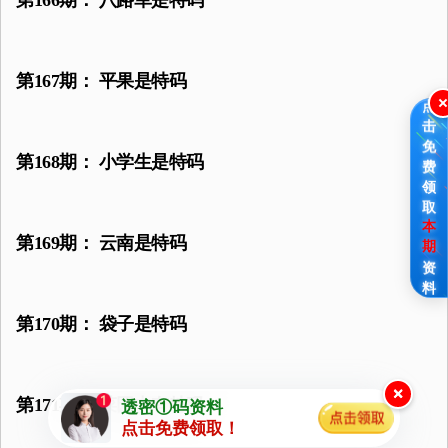
第166期： 八路军是特码
第167期： 平果是特码
点
击
免
第168期： 小学生是特码
费
领
取
本
第169期： 云南是特码
期
资
料
第170期： 袋子是特码
×
第171期： 菜园中有特码
透密①码资料
点击免费领取！