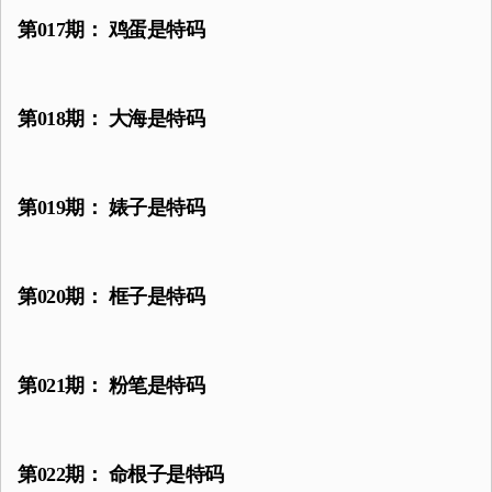
第017期： 鸡蛋是特码
第018期： 大海是特码
第019期： 婊子是特码
第020期： 框子是特码
第021期： 粉笔是特码
第022期： 命根子是特码