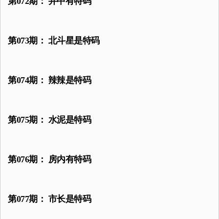
第072期： 井中有特码
第073期： 北斗星是特码
第074期： 辣辣是特码
第075期： 水泥是特码
第076期： 房内有特码
第077期： 市长是特码