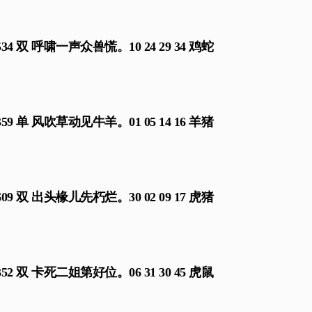
534 双 呼啸一声众兽慌。10 24 29 34 鸡蛇
359 单 风吹草动见牛羊。01 05 14 16 羊猪
609 双 出头椽儿先朽烂。30 02 09 17 虎猪
352 双 卡死二姐第好位。06 31 30 45 虎鼠