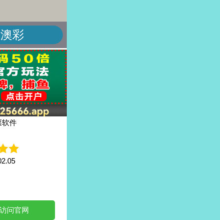
老澳彩
票软件
2.05
访问官网