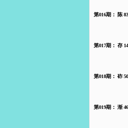
第016期： 陈 8
第017期： 存 1
第018期： 砟 5
第019期： 渐 4