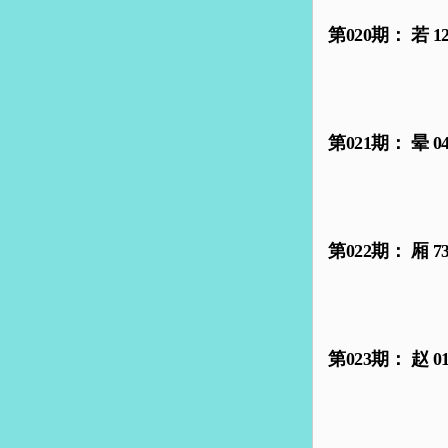
第020期： 若 1
第021期： 晕 0
第022期： 厢 7
第023期： 赵 0