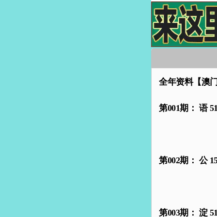
全年资料【澳门财
第001期： 语 5
第002期： 公 1
第003期： 淀 5