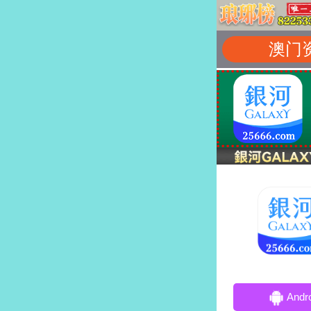
澳门
Andr