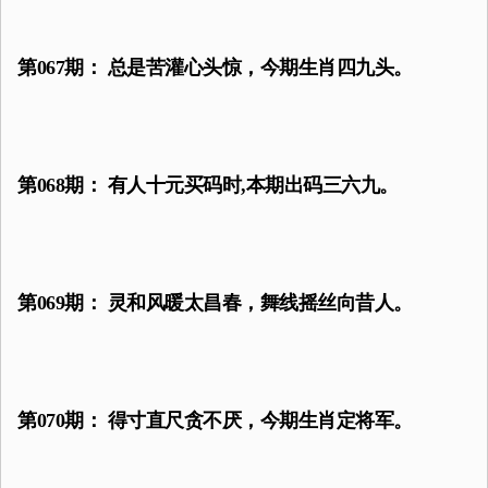
第067期： 总是苦灌心头惊，今期生肖四九头。
第068期： 有人十元买码时,本期出码三六九。
第069期： 灵和风暖太昌春，舞线摇丝向昔人。
第070期： 得寸直尺贪不厌，今期生肖定将军。