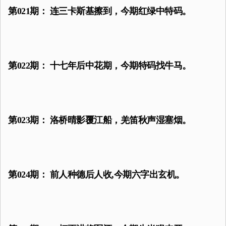
第021期： 连三卡斯基擦到，今期红绿中特码。
第022期： 十七年后中花期，今期特码找牛马。
第023期： 洛桥晴影覆江船，羌笛秋声湿塞烟。
第024期： 前人种德后人收,今期六字出玄机。