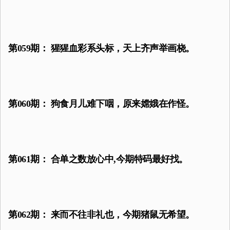
第059期： 猩猩血彩系头标，天上齐声举画桡。
第060期： 狗食月儿难下咽，原来嫦娥在作怪。
第061期： 合单之数放心中,今期特码最好找。
第062期： 来而不往非礼也，今期猪鼠无希望。