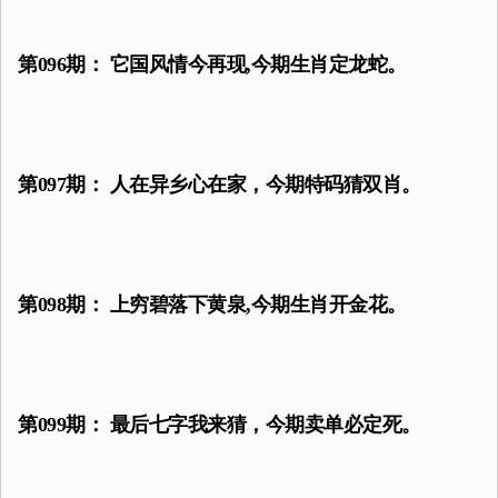
第096期： 它国风情今再现,今期生肖定龙蛇。
第097期： 人在异乡心在家，今期特码猜双肖。
第098期： 上穷碧落下黄泉,今期生肖开金花。
第099期： 最后七字我来猜，今期卖单必定死。