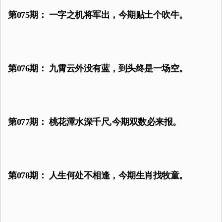
第075期： 一字之机将军出，今期贴土个吹牛。
第076期： 九霄云外没有蓝，到头终是一场空。
第077期： 桃花潭水深千尺,今期双数必来报。
第078期： 人生何处不相逢，今期生肖找牧童。