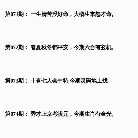
第071期： 一生清苦没好命，大概生来怒才命。
第072期： 春夏秋冬都平安，今期六合有玄机。
第073期： 十有七人会中特,今期灵码地上找。
第074期： 秀才上京考状元，今期生肖有金光。