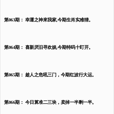
第063期： 幸運之神來我家,今期生肖实难猜。
第064期： 喜新厌旧寻欢娱,今期特码十盯开。
第065期： 趁人之危吼三门，今期红波行大运。
第066期： 今日算准二三块，卖掉一半剩一半。