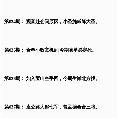
第034期： 观音赴会问原因，小圣施威降大圣。
第035期： 合单小数玄机到,今期卖单必定死。
第036期： 如入宝山空手回，今期生肖北方找。
第037期： 袁公路大起七军，曹孟德会合三将。