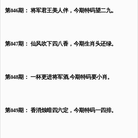
第046期： 将军君王美人伴，今期特码望二九。
第047期： 仙风吹下四八香，今期生肖头还绿。
第048期： 一杯更进将军酒,今期特码要小肖。
第049期： 香消烛暗四六定，今期特码一四排。