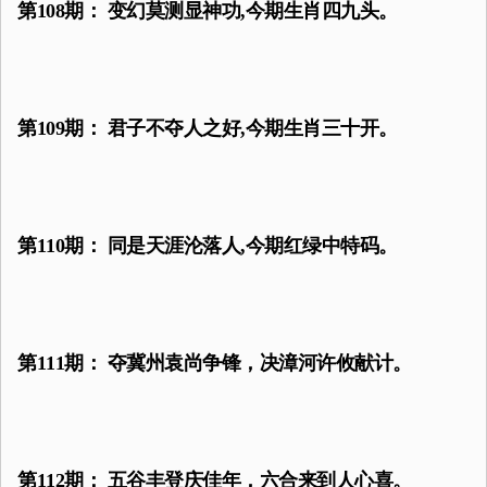
第108期： 变幻莫测显神功,今期生肖四九头。
第109期： 君子不夺人之好,今期生肖三十开。
第110期： 同是天涯沦落人,今期红绿中特码。
第111期： 夺冀州袁尚争锋，决漳河许攸献计。
第112期： 五谷丰登庆佳年，六合来到人心喜。