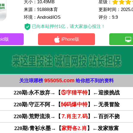
大小：10.49MB
星级：
来源：91888体育
更新时间：2025.0
环境：Android/iOS
评分：9.9
已向本站押付1亿，请大家放心投注！
oid版
iPhone版
955055.com
关注琅琊榜
给你想不到的资料
220期:永不放弃→【
⑤字猜平特
】←迎接挑战
220期:守正不阿→【
⒁码爆中特
】←无畏冒险
220期:荒野流浪→【
⒎肖主⒎码
】←百折不挠
220期:青衫水墨→【
家野各2.肖
】←发家致富