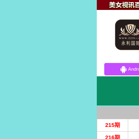
Andr
215期
216期