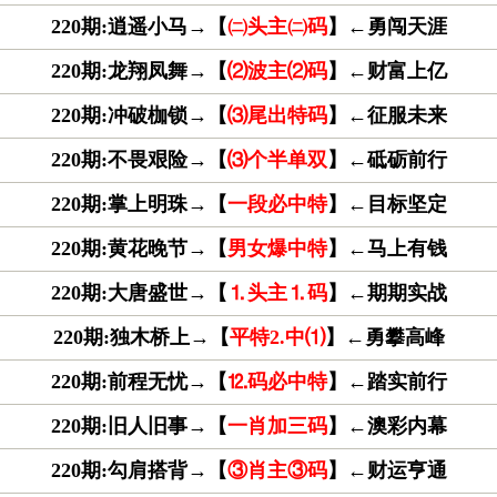
220期:逍遥小马→【
㈡头主㈡码
】←勇闯天涯
220期:龙翔凤舞→【
⑵波主⑵码
】←财富上亿
220期:冲破枷锁→【
⑶尾出特码
】←征服未来
220期:不畏艰险→【
⑶个半单双
】←砥砺前行
220期:掌上明珠→【
一段必中特
】←目标坚定
220期:黄花晚节→【
男女爆中特
】←马上有钱
220期:大唐盛世→【
⒈头主⒈码
】←期期实战
220期:独木桥上→【
平特2.中⑴
】←勇攀高峰
220期:前程无忧→【
⒓码必中特
】←踏实前行
220期:旧人旧事→【
一肖加三码
】←澳彩内幕
220期:勾肩搭背→【
③肖主③码
】←财运亨通