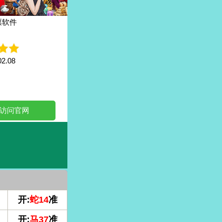
票软件
2.08
访问官网
开:
蛇14
准
开:
马37
准