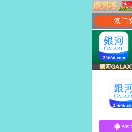
澳门
Andr