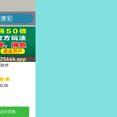
老澳彩
票软件
2.05
访问官网