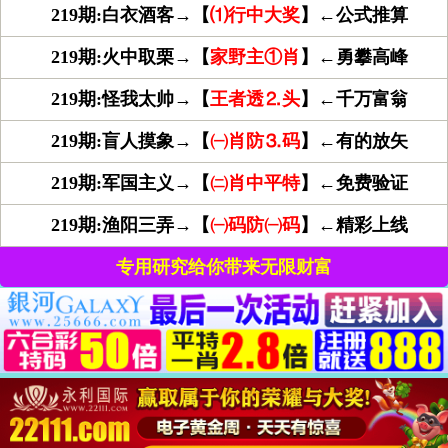
219期:白衣酒客→【
⑴行中大奖
】←公式推算
219期:火中取栗→【
家野主①肖
】←勇攀高峰
219期:怪我太帅→【
王者透⒉头
】←千万富翁
219期:盲人摸象→【
㈠肖防⒊码
】←有的放矢
219期:军国主义→【
㈡肖中平特
】←免费验证
219期:渔阳三弄→【
㈠码防㈠码
】←精彩上线
专用研究给你带来无限财富