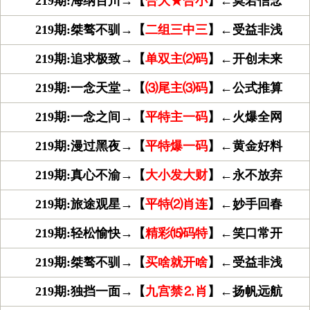
219期:海纳百川→【
合大★合小
】←莫若信念
219期:桀骜不驯→【
二组三中三
】←受益非浅
219期:追求极致→【
单双主⑵码
】←开创未来
219期:一念天堂→【
⑶尾主⑶码
】←公式推算
219期:一念之间→【
平特主一码
】←火爆全网
219期:漫过黑夜→【
平特爆一码
】←黄金好料
219期:真心不渝→【
大小发大财
】←永不放弃
219期:旅途观星→【
平特⑵肖连
】←妙手回春
219期:轻松愉快→【
精彩⒂码特
】←笑口常开
219期:桀骜不驯→【
买啥就开啥
】←受益非浅
219期:独挡一面→【
九宫禁⒉肖
】←扬帆远航