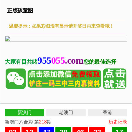
正版孩童图
温馨提示：如果彩图没有显示请开奖日再来查看哦！
955
055
.com
大家有目共睹
您的最佳选择