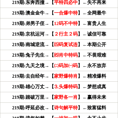
219期:东奔西撞→【
平特四必中
】←失不再来
219期:澳金金牛→【
一合爆中特
】←全网最牛
219期:弟男子侄→【
12码不中特
】←富贵人生
219期:京杭运河→【
２行主２码
】←诚信可靠
219期:南城逆流→【
⑸码复试连
】←本期公开
219期:兔子先生→【
⑹肖中特码
】←不畏艰难
219期:九天之境→【
㈡码加㈠码
】←永不放弃
219期:去自经年→【
家野爆特肖
】←精准爆料
219期:雄心万丈→【
⒊头爆特码
】←梦想成真
219期:踏破万里→【
家野各一肖
】←赢得未来
219期:呼延必改→【
诗句解平特
】←致富猛料