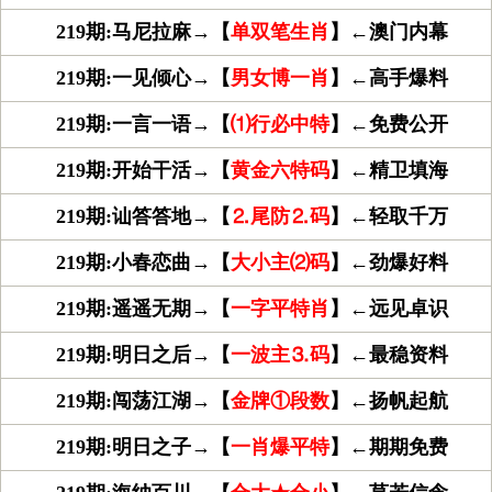
219期:马尼拉麻→【
单双笔生肖
】←澳门内幕
219期:一见倾心→【
男女博一肖
】←高手爆料
219期:一言一语→【
⑴行必中特
】←免费公开
219期:开始干活→【
黄金六特码
】←精卫填海
219期:讪答答地→【
⒉尾防⒉码
】←轻取千万
219期:小春恋曲→【
大小主⑵码
】←劲爆好料
219期:遥遥无期→【
一字平特肖
】←远见卓识
219期:明日之后→【
一波主⒊码
】←最稳资料
219期:闯荡江湖→【
金牌①段数
】←扬帆起航
219期:明日之子→【
一肖爆平特
】←期期免费