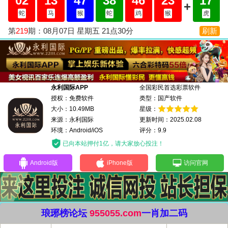
永利国际APP
全国彩民首选彩票软件
授权：免费软件
类型：国产软件
大小：10.49MB
星级：
来源：永利国际
更新时间：2025.02.08
环境：Android/iOS
评分：9.9
已向本站押付1亿，请大家放心投注！
Android版
iPhone版
访问官网
琅琊榜论坛
955055.com
一肖加二码