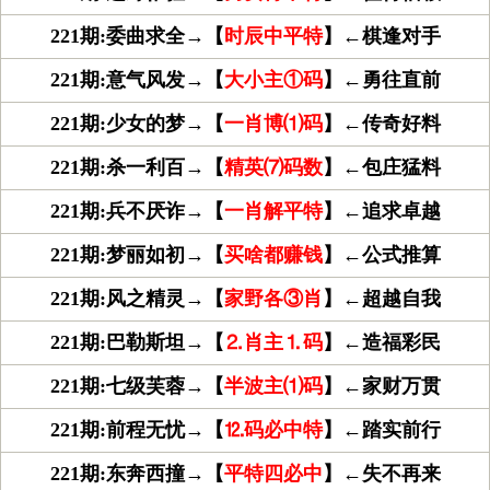
221期:委曲求全→【
时辰中平特
】←棋逢对手
221期:意气风发→【
大小主①码
】←勇往直前
221期:少女的梦→【
一肖博⑴码
】←传奇好料
221期:杀一利百→【
精英⑺码数
】←包庄猛料
221期:兵不厌诈→【
一肖解平特
】←追求卓越
221期:梦丽如初→【
买啥都赚钱
】←公式推算
221期:风之精灵→【
家野各③肖
】←超越自我
221期:巴勒斯坦→【
⒉肖主⒈码
】←造福彩民
221期:七级芙蓉→【
半波主⑴码
】←家财万贯
221期:前程无忧→【
⒓码必中特
】←踏实前行
221期:东奔西撞→【
平特四必中
】←失不再来