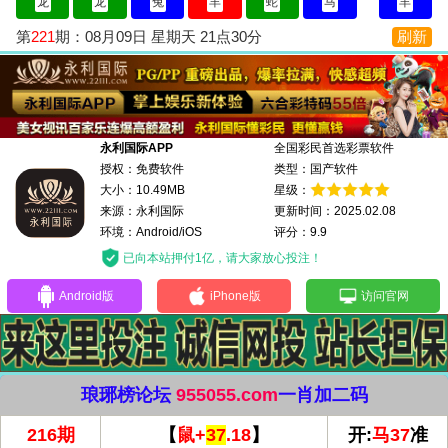
永利国际APP
全国彩民首选彩票软件
授权：免费软件
类型：国产软件
大小：10.49MB
星级：
来源：永利国际
更新时间：2025.02.08
环境：Android/iOS
评分：9.9
已向本站押付1亿，请大家放心投注！
Android版
iPhone版
访问官网
琅琊榜论坛
955055.com
一肖加二码
216期
【
鼠+
37
.18
】
开:
马37
准