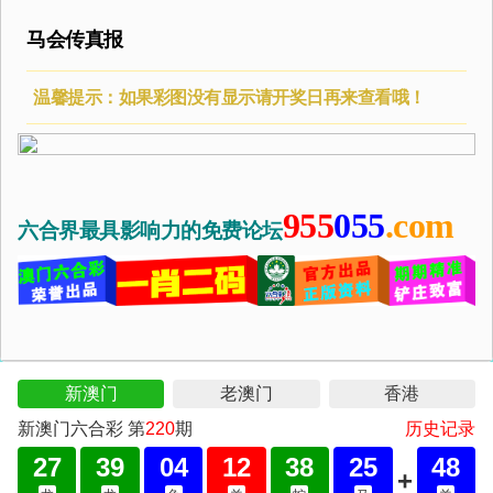
马会传真报
温馨提示：如果彩图没有显示请开奖日再来查看哦！
955
055
.com
六合界最具影响力的免费论坛