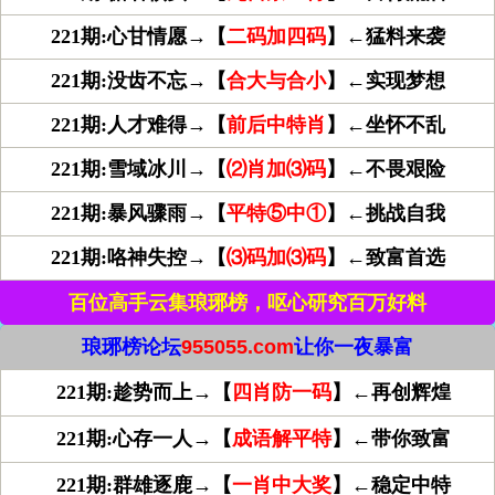
221期:心甘情愿→【
二码加四码
】←猛料来袭
221期:没齿不忘→【
合大与合小
】←实现梦想
221期:人才难得→【
前后中特肖
】←坐怀不乱
221期:雪域冰川→【
⑵肖加⑶码
】←不畏艰险
221期:暴风骤雨→【
平特⑤中①
】←挑战自我
221期:咯神失控→【
⑶码加⑶码
】←致富首选
百位高手云集琅琊榜，呕心研究百万好料
琅琊榜论坛
955055.com
让你一夜暴富
221期:趁势而上→【
四肖防一码
】←再创辉煌
221期:心存一人→【
成语解平特
】←带你致富
221期:群雄逐鹿→【
一肖中大奖
】←稳定中特