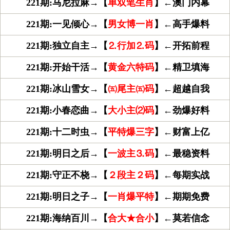
221期:马尼拉麻→【
单双笔生肖
】←澳门内幕
221期:一见倾心→【
男女博一肖
】←高手爆料
221期:独立自主→【
⒉行加⒉码
】←开拓前程
221期:开始干活→【
黄金六特码
】←精卫填海
221期:冰山雪女→【
㈤尾主㈤码
】←超越自我
221期:小春恋曲→【
大小主⑵码
】←劲爆好料
221期:十二时虫→【
平特爆三字
】←财富上亿
221期:明日之后→【
一波主⒊码
】←最稳资料
221期:守正不桡→【
２段主２码
】←每期实战
221期:明日之子→【
一肖爆平特
】←期期免费
221期:海纳百川→【
合大★合小
】←莫若信念