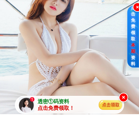
点
击
免
费
领
取
本
期
资
料
×
透密①码资料
点击免费领取！