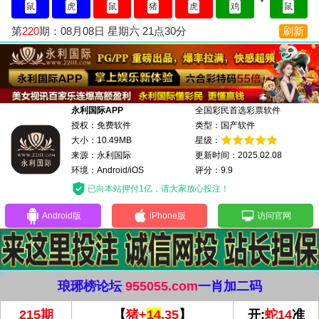
永利国际APP
全国彩民首选彩票软件
授权：免费软件
类型：国产软件
大小：10.49MB
星级：
来源：永利国际
更新时间：2025.02.08
环境：Android/iOS
评分：9.9
已向本站押付1亿，请大家放心投注！
Android版
iPhone版
访问官网
琅琊榜论坛
955055.com
一肖加二码
215期
【
猪+
14
.35
】
开:
蛇14
准