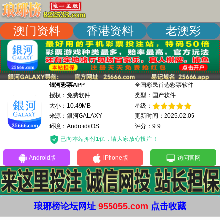
澳门资料
香港资料
老澳彩
银河彩票APP
全国彩民首选彩票软件
授权：免费软件
类型：国产软件
大小：10.49MB
星级：
来源：銀河GALAXY
更新时间：2025.02.05
环境：Android/iOS
评分：9.9
已向本站押付1亿，请大家放心投注！
Android版
iPhone版
访问官网
琅琊榜论坛网址
955055.com
点击收藏