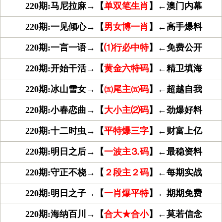
220期:马尼拉麻→【
单双笔生肖
】←澳门内幕
220期:一见倾心→【
男女博一肖
】←高手爆料
220期:一言一语→【
⑴行必中特
】←免费公开
220期:开始干活→【
黄金六特码
】←精卫填海
220期:冰山雪女→【
㈤尾主㈤码
】←超越自我
220期:小春恋曲→【
大小主⑵码
】←劲爆好料
220期:十二时虫→【
平特爆三字
】←财富上亿
220期:明日之后→【
一波主⒊码
】←最稳资料
220期:守正不桡→【
２段主２码
】←每期实战
220期:明日之子→【
一肖爆平特
】←期期免费
220期:海纳百川→【
合大★合小
】←莫若信念