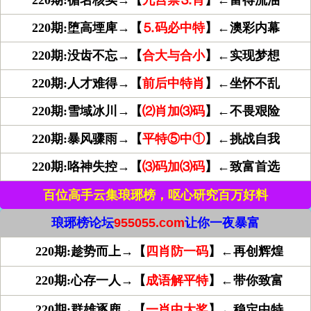
220期:循名核实→【
九宫禁⒊肖
】←富得流油
220期:堕高堙庳→【
⒌码必中特
】←澳彩内幕
220期:没齿不忘→【
合大与合小
】←实现梦想
220期:人才难得→【
前后中特肖
】←坐怀不乱
220期:雪域冰川→【
⑵肖加⑶码
】←不畏艰险
220期:暴风骤雨→【
平特⑤中①
】←挑战自我
220期:咯神失控→【
⑶码加⑶码
】←致富首选
百位高手云集琅琊榜，呕心研究百万好料
琅琊榜论坛
955055.com
让你一夜暴富
220期:趁势而上→【
四肖防一码
】←再创辉煌
220期:心存一人→【
成语解平特
】←带你致富
220期:群雄逐鹿→【
一肖中大奖
】←稳定中特