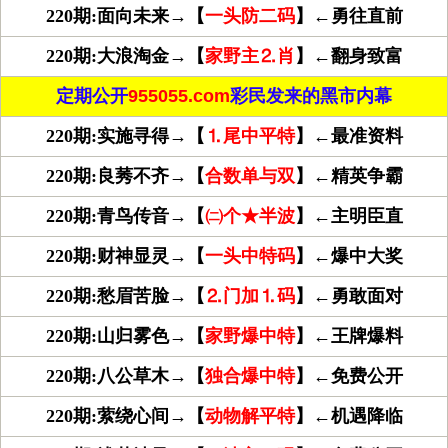
220期:面向未来→【
一头防二码
】←勇往直前
220期:大浪淘金→【
家野主⒉肖
】←翻身致富
定期公开
955055.com
彩民发来的黑市内幕
220期:实施寻得→【
⒈尾中平特
】←最准资料
220期:良莠不齐→【
合数单与双
】←精英争霸
220期:青鸟传音→【
㈡个★半波
】←主明臣直
220期:财神显灵→【
一头中特码
】←爆中大奖
220期:愁眉苦脸→【
⒉门加⒈码
】←勇敢面对
220期:山归雾色→【
家野爆中特
】←王牌爆料
220期:八公草木→【
独合爆中特
】←免费公开
220期:萦绕心间→【
动物解平特
】←机遇降临