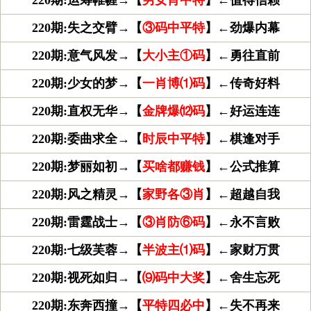
220期:运筹帷幄→【
男女肖中特
】←值得信赖
220期:失之交臂→【
③码中平特
】←劲爆内幕
220期:意气风发→【
大小主①码
】←勇往直前
220期:少女的梦→【
一肖博⑴码
】←传奇好料
220期:直权无华→【
金牌爆⑿码
】←好运连连
220期:委曲求全→【
时辰中平特
】←棋逢对手
220期:梦丽如初→【
买啥都赚钱
】←公式推算
220期:风之精灵→【
家野各③肖
】←超越自我
220期:雷霆战士→【
③肖防⑥码
】←永不言败
220期:七级芙蓉→【
半波主⑴码
】←家财万贯
220期:视死如归→【
⑼码中大奖
】←舍生忘死
220期:东奔西撞→【
平特四必中
】←失不再来