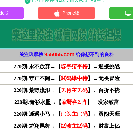
已向本站押付1亿，请大家放心投注！
oid版
iPhone版
955055.com
关注琅琊榜
给你想不到的资料
220期:永不放弃→【
⑤字猜平特
】←迎接挑战
220期:守正不阿→【
⒁码爆中特
】←无畏冒险
220期:荒野流浪→【
⒎肖主⒎码
】←百折不挠
220期:青衫水墨→【
家野各2.肖
】←发家致富
220期:逍遥小马→【
㈡头主㈡码
】←勇闯天涯
220期:龙翔凤舞→【
⑵波主⑵码
】←财富上亿