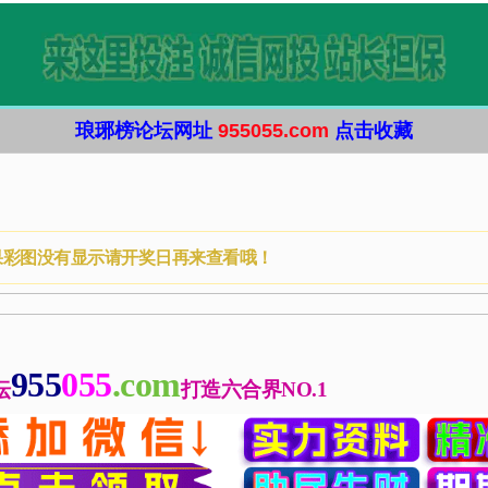
琅琊榜论坛网址
955055.com
点击收藏
果彩图没有显示请开奖日再来查看哦！
955
055
.com
坛
打造六合界NO.1