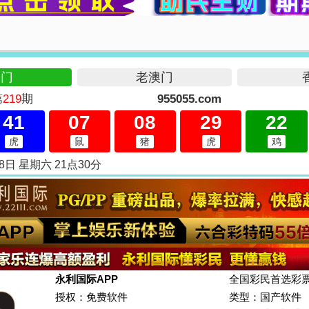
永利国际APP
全国彩民首选彩
授权：免费软件
类型：国产软件