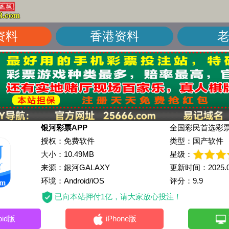
资料
香港资料
银河彩票APP
全国彩民首选彩
授权：免费软件
类型：国产软件
大小：10.49MB
星级：
来源：銀河GALAXY
更新时间：2025.0
环境：Android/iOS
评分：9.9
已向本站押付1亿，请大家放心投注！
oid版
iPhone版