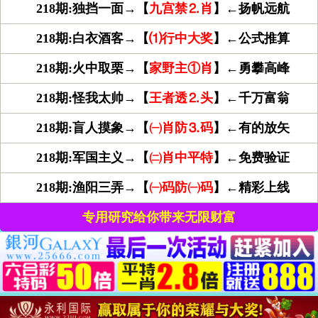
218期:独挡一面→【
九宫禁⒉肖
】←扬帆远航
218期:白衣酒客→【
⑴行中大奖
】←公式推算
218期:火中取栗→【
家野主①肖
】←勇攀高峰
218期:怪我太帅→【
王者透⒉头
】←千万富翁
218期:盲人摸象→【
㈠肖防⒊码
】←有的放矢
218期:军国主义→【
㈡肖中平特
】←免费验证
218期:渔阳三弄→【
㈠码防㈠码
】←精彩上线
专用研究给你带来无限财富