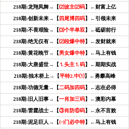
218期:龙翔凤舞→【
⑵波主⑵码
】←财富上亿
218期:创新未来→【
四尾博四码
】←引领未来
218期:不畏艰险→【
⑶个半单双
】←砥砺前行
218期:绝无仅有→【
⑵段爆中特
】←发财就来
218期:黄花晚节→【
男女爆中特
】←马上有钱
218期:大唐盛世→【
⒈头主⒈码
】←期期实战
218期:独木桥上→【
平特2.中⑴
】←勇攀高峰
218期:功德无量→【
二码加四码
】←志在必得
218期:旧人旧事→【
一肖加三码
】←澳彩内幕
218期:雷霆战士→【
③肖防⑥码
】←永不言败
218期:泥足巨人→【
㈠门必中特
】←马上有钱