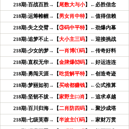
218期:百战百胜→【
尾数大与小
】←必胜信念
218期:运筹帷幄→【
男女肖中特
】←值得信赖
218期:失之交臂→【
③码中平特
】←劲爆内幕
218期:追梦不止→【
大小主三码
】←迎接挑战
218期:少女的梦→【
一肖博⑴码
】←传奇好料
218期:直权无华→【
金牌爆⑿码
】←好运连连
218期:勇闯天涯→【
吃货解平特
】←创造奇迹
218期:梦丽如初→【
买啥都赚钱
】←公式推算
218期:坚韧不拔→【
家野主㈡肖
】←追求卓越
218期:百川归海→【
二肖防四码
】←聚沙成塔
218期:七级芙蓉→【
半波主⑴码
】←家财万贯