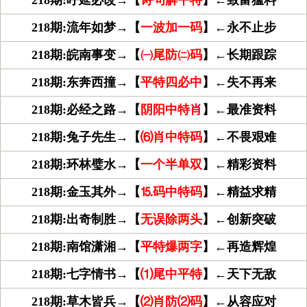
218期:呼延必改→【
诗句解平特
】←致富猛料
218期:流年如梦→【
一波加一码
】←永不止步
218期:皖南事变→【
㈠尾防㈡码
】←长期跟踪
218期:东奔西撞→【
平特四必中
】←失不再来
218期:必经之路→【
阴阳中特肖
】←最准资料
218期:兔子先生→【
⑹肖中特码
】←不畏艰难
218期:环林璧水→【
一个半单双
】←精彩资料
218期:金玉其外→【
⒖码中特码
】←精益求精
218期:出奇制胜→【
无误除两头
】←创新突破
218期:南馆潇湘→【
平特爆两字
】←再造辉煌
218期:七字情书→【
⑴尾中平特
】←天下无敌
218期:草木皆兵→【
⑵肖防⑵码
】←从容应对