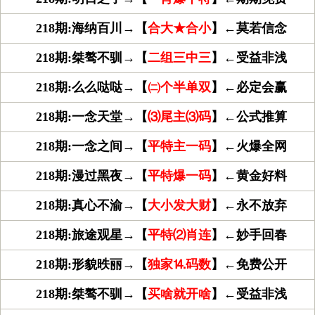
218期:海纳百川→【
合大★合小
】←莫若信念
218期:桀骜不驯→【
二组三中三
】←受益非浅
218期:么么哒哒→【
㈡个半单双
】←必定会赢
218期:一念天堂→【
⑶尾主⑶码
】←公式推算
218期:一念之间→【
平特主一码
】←火爆全网
218期:漫过黑夜→【
平特爆一码
】←黄金好料
218期:真心不渝→【
大小发大财
】←永不放弃
218期:旅途观星→【
平特⑵肖连
】←妙手回春
218期:形貌昳丽→【
独家⒕码数
】←免费公开
218期:桀骜不驯→【
买啥就开啥
】←受益非浅