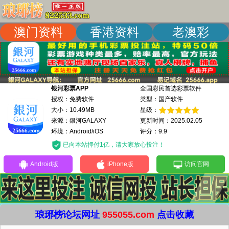
澳门资料
香港资料
老澳彩
银河彩票APP
全国彩民首选彩票软件
授权：免费软件
类型：国产软件
大小：10.49MB
星级：
来源：銀河GALAXY
更新时间：2025.02.05
环境：Android/iOS
评分：9.9
已向本站押付1亿，请大家放心投注！
Android版
iPhone版
访问官网
琅琊榜论坛网址
955055.com
点击收藏